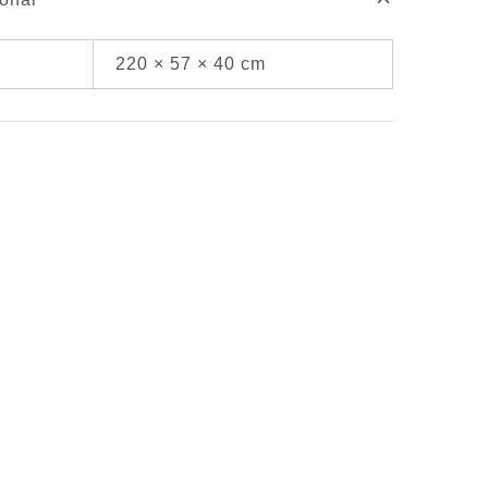
220 × 57 × 40 cm
SALE
50%
NA
BARRA NATURAL
MES