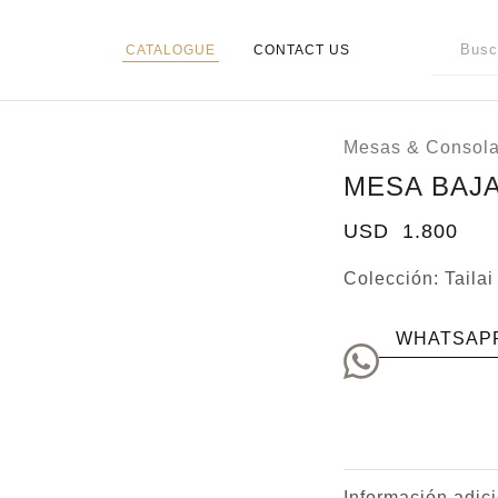
CATALOGUE
CONTACT US
Mesas & Consol
MESA BAJA
USD
1.800
Colección:
Tailai
WHATSAP
Información adic