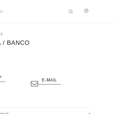
as
 / BANCO
P
E-MAIL
ional