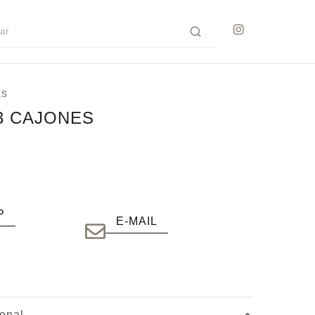
as
3 CAJONES
P
E-MAIL
ional